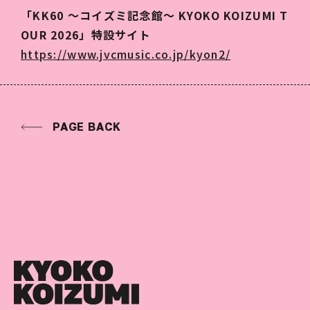
「KK60 〜コイズミ記念館〜 KYOKO KOIZUMI T
OUR 2026」特設サイト
https://www.jvcmusic.co.jp/kyon2/
PAGE BACK