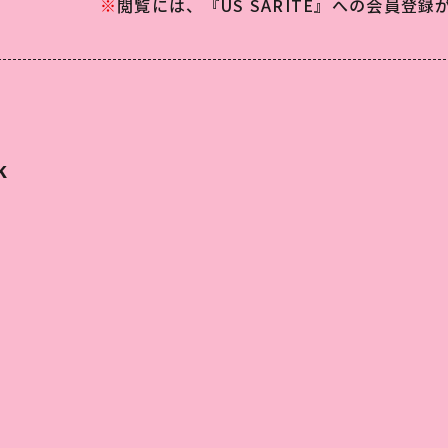
※
閲覧には、『US SARITE』への会員登
K